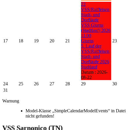
22
VSS/Raiffeisen
Stadt- und
Dorfläufe
VSS Glurns
(Stadtlauf) 2026
11:00
17
18
19
20
21
Glurns
23
5. Lauf der
VSS/Raiffeisen
Stadt- und
Dorfläufe 2026
Stadtlauf
Datum :
2026-
08-22
24
25
26
27
28
29
30
31
Warnung
Model-Klasse „SimpleCalendarModelEvents“ in Datei
nicht gefunden!
VSS Sarnonico (TN)