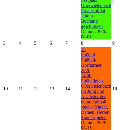
Festplatz
2
Oberwielenbach
für alle ab 14
Jahren
Buchung
geschlossen
Datum :
2026-
08-01
3
4
5
6
7
8
9
15
Fußball
Fußball-
Dorfturnier
2026
14:00
Fußballplatz
Oberwielenbach
10
11
12
13
14
16
für Jung und
Alt. Jeder der
gerne Fußball
spielt - Kinder,
Damen, Herren,
Sunntaspieler.
Datum :
2026-
08-15