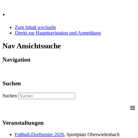
Jahr
Monat
Jahr
Monat
.
Zum Inhalt wechseln
Direkt zur Hauptnavigation und Anmeldung
Nav Ansichtssuche
Navigation
Suchen
Suchen
≡
Veranstaltungen
Fußball-Dorfturnier 2026
, Sportplatz Oberwielenbach